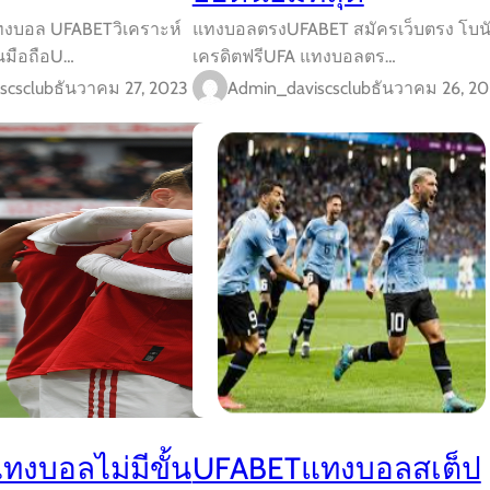
งบอล UFABETวิเคราะห์
แทงบอลตรงUFABET สมัครเว็บตรง โบน
นมือถือU…
เครดิตฟรีUFA แทงบอลตร…
scsclub
ธันวาคม 27, 2023
Admin_daviscsclub
ธันวาคม 26, 2
งบอลไม่มีขั้น
UFABETแทงบอลสเต็ป