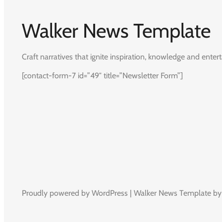
Walker News Template
Craft narratives that ignite inspiration, knowledge and enter
[contact-form-7 id=”49″ title=”Newsletter Form”]
Proudly powered by WordPress | Walker News Template b