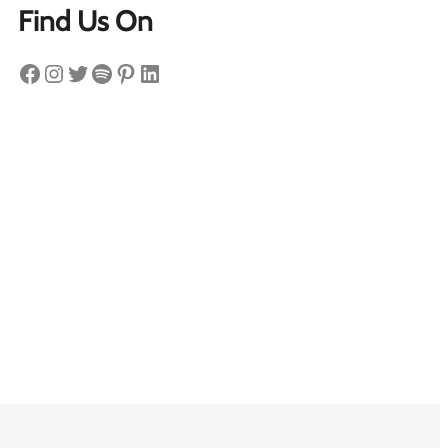
Find Us On
Facebook
Instagram
Twitter
Spotify
Pinterest
LinkedIn