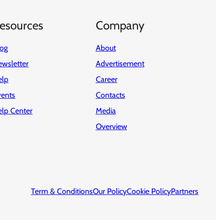
esources
Company
log
About
wsletter
Advertisement
elp
Career
vents
Contacts
elp Center
Media
Overview
Term & Conditions
Our Policy
Cookie Policy
Partners