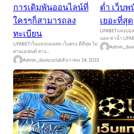
การเดิมพันออนไลน์ที่
ต่ำ เว็บพ
ใครๆก็สามารถลง
เยอะที่สุด
UFABETแทงบอลไม
ทะเบียน
บอล ค่าน้ำ UF
UFABETเว็บแทงบอลสด เว็บตรง ดีที่สุด ไม่
Admin_davi
ผ่านเอเย่นต์ ทาง…
Admin_daviscsclub
ธันวาคม 24, 2023