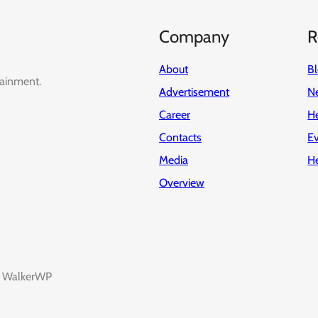
Company
R
About
B
tainment.
Advertisement
Ne
Career
H
Contacts
E
Media
H
Overview
y WalkerWP