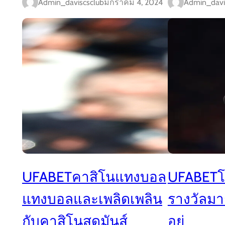
Admin_daviscsclub
มกราคม 4, 2024
Admin_davi
UFABETคาสิโนแทงบอล
UFABETโ
แทงบอลและเพลิดเพลิน
รางวัลมา
กับคาสิโนสุดมันส์
อยู่