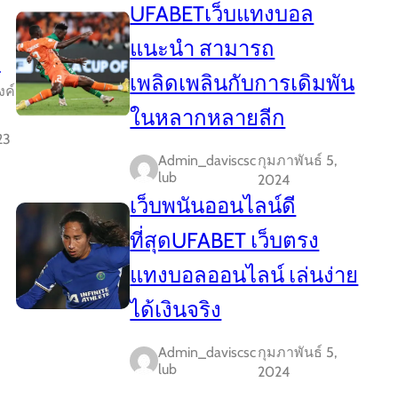
UFABETเว็บแทงบอล
แนะนำ สามารถ
ด
เพลิดเพลินกับการเดิมพัน
งค์
ในหลากหลายลีก
23
Admin_daviscsc
กุมภาพันธ์ 5,
Lub
2024
เว็บพนันออนไลน์ดี
ที่สุดUFABET เว็บตรง
แทงบอลออนไลน์ เล่นง่าย
ได้เงินจริง
Admin_daviscsc
กุมภาพันธ์ 5,
Lub
2024