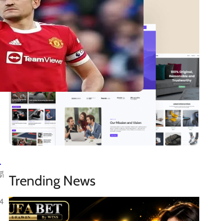
บ
ดี
Trending News
4